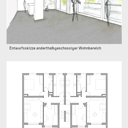
Entwurfsskizze anderthalbgeschossiger Wohnbereich