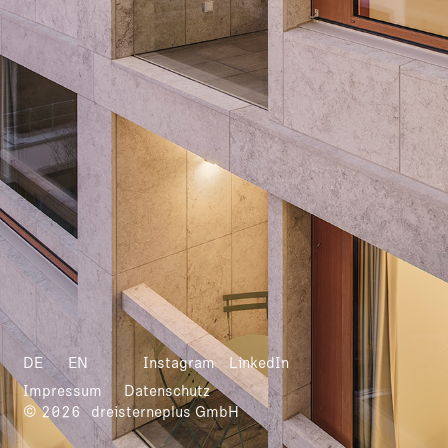
DE
EN
Instagram
LinkedIn
Impressum
Datenschutz
© 2026
dreisterneplus GmbH