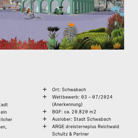
Ort: Schwabach
Wettbewerb: 03 – 07/2024
(Anerkennung)
tadt
BGF: ca. 20.820 m2
ein
Auslober: Stadt Schwabach
licher
ARGE dreisterneplus Reichwald
en,
Schultz & Partner