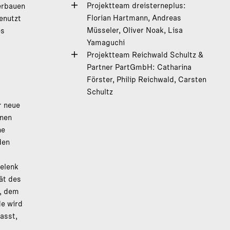
Projektteam dreisterneplus:
erbauen
Florian Hartmann, Andreas
enutzt
Müsseler, Oliver Noak, Lisa
es
Yamaguchi
Projektteam Reichwald Schultz &
Partner PartGmbH: Catharina
Förster, Philip Reichwald, Carsten
Schultz
r neue
hnen
he
den
Gelenk
tät des
d, dem
e wird
asst,