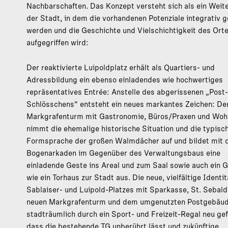
Nachbarschaften. Das Konzept versteht sich als ein Weit
der Stadt, in dem die vorhandenen Potenziale integrativ g
werden und die Geschichte und Vielschichtigkeit des Ort
aufgegriffen wird:
Der reaktivierte Luipoldplatz erhält als Quartiers- und
Adressbildung ein ebenso einladendes wie hochwertiges
repräsentatives Entrée: Anstelle des abgerissenen „Post-
Schlösschens“ entsteht ein neues markantes Zeichen: De
Markgrafenturm mit Gastronomie, Büros/Praxen und Wo
nimmt die ehemalige historische Situation und die typisc
Formsprache der großen Walmdächer auf und bildet mit 
Bogenarkaden im Gegenüber des Verwaltungsbaus eine
einladende Geste ins Areal und zum Saal sowie auch ein 
wie ein Torhaus zur Stadt aus. Die neue, vielfältige Identi
Sablaiser- und Luipold-Platzes mit Sparkasse, St. Sebal
neuen Markgrafenturm und dem umgenutzten Postgebäud
stadträumlich durch ein Sport- und Freizeit-Regal neu gef
dass die bestehende TG unberührt lässt und zukünftige